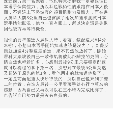
速追前方第一名跑者，他也特意提醒我一定要跟住日
本選手保留體力，所以我也戰術性的跟跑在日本人後
面，不過這上下爬坡真的很費肌耐力及體力，而在進
入屏科大前3公里自已也嘗試了兩次加速來測試日本
選手體能狀況，他也一直有跟上，所以決定還是先退
回他後方再等待機會。
很快的要準備進入屏科大時，看著手錶配速只剩4分
20秒，心想日本選手開始掉速應該是沒力了，直覺反
應就加速4分整速度前進，果不其然他放掉了，開始
屏科大緩坡後自已一鼓作氣將彼此距離拉的更開，心
情自然也輕鬆許多，心想剩最後9公里只要穩定配速
就可以穩穩的拿下第三名，沒想到在最後5公里竟然
又超過了原先的第1名，看他用走的就知道他爆了，
一定是前面配速太快所導致的，所以自已也來到了總
二的位置，在進入最後一公里看著手錶心裡也莫名的
感動，因為自已又再次可以在三小時內完成比賽了，
也告訴自已努力還是沒有白費的。