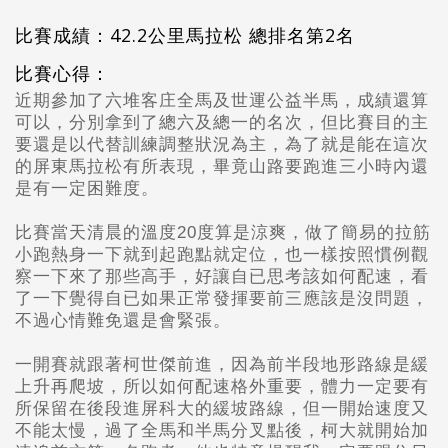
比賽成績：42.2公里馬拉松 總排名第2名
比賽心得：
近期參加了六堆客庄全馬及世運公益半馬，成績還算
可以，分別拿到了總六及總一的名次，但比賽目的主
要還是以代替訓練調整狀況為主，為了就是能在這次
的屏東馬拉松有所表現，畢竟山路要跑進三小時內還
是有一定困難度。
比賽當天清晨的溫度20度算是涼爽，做了簡易的拉筋
小跑熱身一下就到起跑點就定位，也一樣按照慣例觀
察一下來了那些高手，好讓自已思考該如何配速，看
了一下覺得自已如果正常發揮要前三應該是沒問題，
不過心情難免還是會緊張。
一開賽就跟著柯世傑前進，因為前半段地形路線是緩
上升再爬坡，所以如何配速格外重要，體力一定要有
所保留在後段進屏科大的緩坡路線，但一開始速度又
不能太慢，過了全馬和半馬分叉點後，柯大就開始加