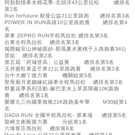
阿勃勒情牽木棉花季-北頭洋42公里拉松 總排名
第2名
Run forfuture
順發公益21公里路跑 總排名第3名
POWER IN RUN
高雄10公里路跑賽 總排名第4
名
屏東 ZEPRO RUN半程馬拉松 總排名第3名
台東全程馬拉松 總排名第3名
揭開錫安山神秘面紗-
那瑪夏水蜜桃千人路跑賽34公
里組 總排名第2名
第五屆「府城登高」公益賽 總排名第5
名
玉井蜜旺果盃芒果21公里路跑賽 總排名第2名
台中大腳丫接力賽 機關組第5
名
聖母廟月老姻緣紅線牽全程馬拉松 總排名第2名
野薑花季系列活動-
麻巴里水上草原障礙10K路跑
賽 總排名第1名
榮耀九三向國軍致敬21K路跑嘉年華 M30組第1
名
DADA RUN
全國半程馬拉松- 屏東場 總排第5名
龍崎文衡殿接力賽 分組第1名
六堆客庄馬拉松 總排第6名