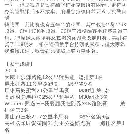
一旁，但是我還是會持續堅持並克服所有困難，秉持著
身為陸戰隊『永不放棄』的理念持續自我要求，挑戰自
我。
轉眼間，我比賽也有五年半的時間，其中包括
2
場
226K
超鐵、
6
場
113K
半超鐵、
30
場三鐵標準賽半程賽及鐵三
角、
19
場鐵人兩項賽及數場的路跑賽及越野賽，共計得
獎了
119
場次，相信這個數字會持續的累積，請大家為
我繼續加油，我會在比賽場上努力奔馳著。
【歷年成績】
2019
太麻里沙灘路跑12公里猛男組 總排第1名
屏東紅黎11公里路跑賽 總排第9名
屏東高樹蜜鄉21公里半馬賽 M30組 第1名
高雄國際馬拉松25公里超半程 M30組第3名
Women
照過來~我愛顧我在路跑24K路跑賽 總
排名第3名
鳳山跑三校21.7公里半馬賽 總排名第6名
高雄橋頭匠愛家園21公里公益路跑賽 總排名第1
名