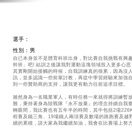
選手：
性別：男
自已本身並不是體育科班出身，對比賽自我挑戰有興
幹班」吧
!
結訓之後讓我對運動這塊領域投入更多心思
其實剛開始接觸的時候，自我訓練真的很累，因為沒
訊，並多認識一些前輩討教，再從中學習經驗來加強
到一些贊助商的支持，讓我更有動力往前追求目標。
雖然身為一名職業軍人，有時任務一來就得將訓練暫
難，秉持著身為陸戰隊『永不放棄』的理念持續自我
轉眼間，我比賽也有五年半的時間，其中包括
2
場
226
程賽及鐵三角、
19
場鐵人兩項賽及數場的路跑賽及越
續的累積，請大家為我繼續加油，我會在比賽場上努