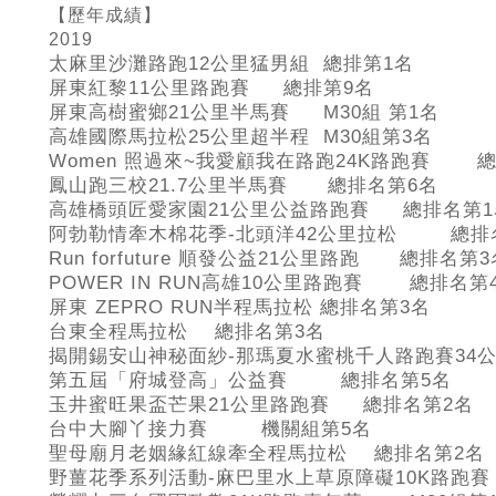
【歷年成績】
2019
太麻里沙灘路跑12公里猛男組 總排第1名
屏東紅黎11公里路跑賽 總排第9名
屏東高樹蜜鄉21公里半馬賽 M30組 第1名
高雄國際馬拉松25公里超半程 M30組第3名
Women
照過來~我愛顧我在路跑24K路跑賽 總
鳳山跑三校21.7公里半馬賽 總排名第6名
高雄橋頭匠愛家園21公里公益路跑賽 總排名第1
阿勃勒情牽木棉花季-北頭洋42公里拉松 總排
Run forfuture
順發公益21公里路跑 總排名第3
POWER IN RUN
高雄10公里路跑賽 總排名第
屏東 ZEPRO RUN半程馬拉松 總排名第3名
台東全程馬拉松 總排名第3名
揭開錫安山神秘面紗-
那瑪夏水蜜桃千人路跑賽34
第五屆「府城登高」公益賽 總排名第5
名
玉井蜜旺果盃芒果21公里路跑賽 總排名第2名
台中大腳丫接力賽 機關組第5
名
聖母廟月老姻緣紅線牽全程馬拉松 總排名第2名
野薑花季系列活動-
麻巴里水上草原障礙10K路跑