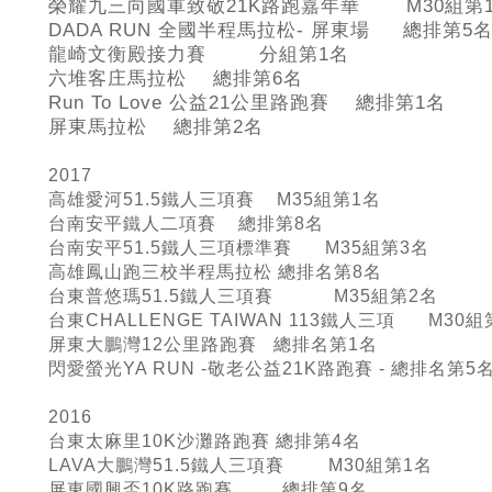
榮耀九三向國軍致敬21K路跑嘉年華 M30組第
DADA RUN
全國半程馬拉松- 屏東場 總排第5
龍崎文衡殿接力賽 分組第1名
六堆客庄馬拉松 總排第6名
Run To Love
公益21
公里路跑賽 總排第1名
屏東馬拉松 總排第2名
2017
高雄愛河51.5鐵人三項賽 M35組第1名
台南安平鐵人二項賽 總排第8名
台南安平51.5鐵人三項標準賽 M35組第3名
高雄鳳山跑三校半程馬拉松 總排名第8名
台東普悠瑪51.5鐵人三項賽 M35組第2名
台東CHALLENGE TAIWAN 113鐵人三項 M30組
屏東大鵬灣12公里路跑賽 總排名第1名
閃愛螢光YA RUN -敬老公益21K路跑賽 - 總排名第5
2016
台東太麻里10K沙灘路跑賽 總排第4名
LAVA大鵬灣51.5鐵人三項賽 M30組第1名
屏東國興盃10K路跑賽 總排第9名