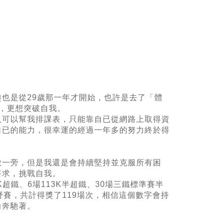
趣也是從
29
歲那一年才開始，也許是去了「體
，更想突破自我。
人可以幫我排課表，只能靠自已從網路上取得資
自已的能力，很幸運的經過一年多的努力終於得
放一旁，但是我還是會持續堅持並克服所有困
要求，挑戰自我。
K
超鐵、
6
場
113K
半超鐵、
30
場三鐵標準賽半
野賽，共計得獎了
119
場次，相信這個數字會持
力奔馳著。