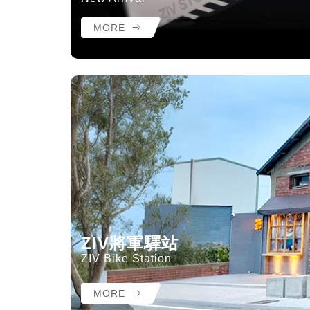
MORE
ZIV將軍驛站
ZIV Bike Station
MORE