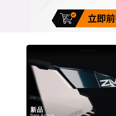
新品
New Arrival