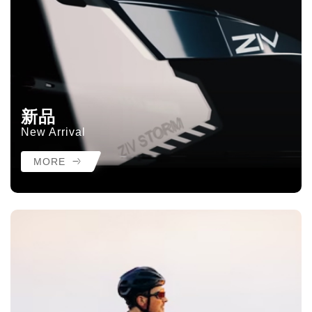
新品
New Arrival
MORE