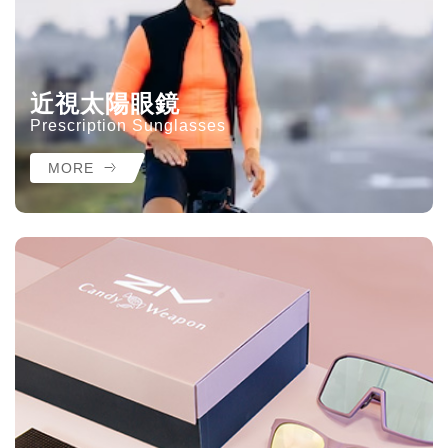
近視太陽眼鏡
Prescription Sunglasses
MORE