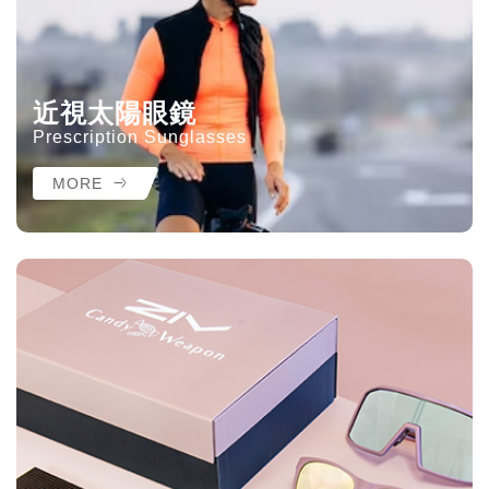
近視太陽眼鏡
Prescription Sunglasses
MORE