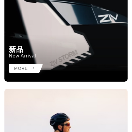
新品
New Arrival
MORE