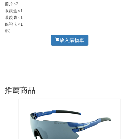
備片×2
眼鏡盒×1
眼鏡袋×1
保證卡×1
￼
放入購物車
推薦商品