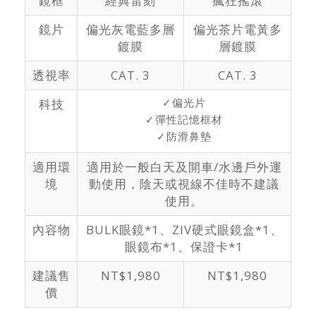
鏡框
經典雷刻
瘋狂搖滾
鏡片
偏光灰電藍多層
偏光茶片電黃多
鍍膜
層鍍膜
透視率
CAT. 3
CAT. 3
科技
✓偏光片
✓彈性記憶框材
✓防滑鼻墊
適用環
適用於一般白天及開車/水邊戶外運
境
動使用，陰天或視線不佳時不建議
使用。
內容物
BULK眼鏡*1、ZIV硬式眼鏡盒*1、
眼鏡布*1、保證卡*1
建議售
NT$1,980
NT$1,980
價