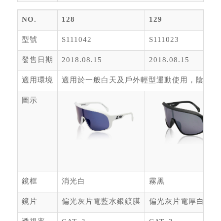
NO.
128
129
型號
S111042
S111023
發售日期
2018.08.15
2018.08.15
適用環境
適用於一般白天及戶外輕型運動使用，陰天或
圖示
鏡框
消光白
霧黑
鏡片
偏光灰片電藍水銀鍍膜
偏光灰片電厚白水銀