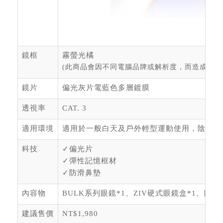
鏡框
霧螢光橘
(此商品會因不同電腦品牌或解析度，而造成顏色
鏡片
偏光灰片電藍色多層鍍膜
透視率
CAT. 3
適用環境
適用於一般白天及戶外輕型運動使用，陰天或
科技
✓偏光片
✓彈性記憶框材
✓防滑鼻墊
內容物
BULK系列眼鏡*1、ZIV硬式眼鏡盒*1、眼鏡
建議售價
NT$1,980