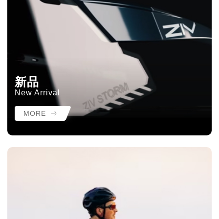
新品
New Arrival
MORE