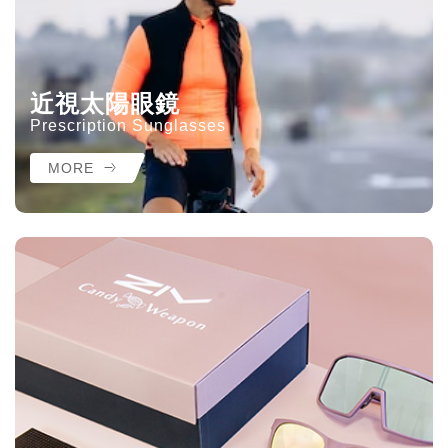
近視太陽眼鏡
Prescription Sunglasses
MORE