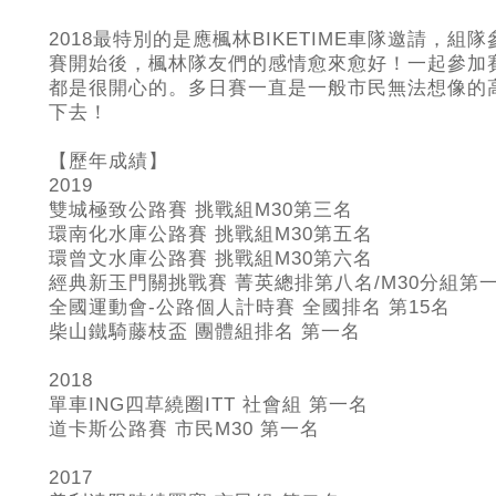
2018
最特別的是應楓林BIKETIME
車隊邀請，組隊
賽開始後，楓林隊友們的感情愈來愈好！一起參加
都是很開心的。多日賽一直是一般市民無法想像的
下去！
【歷年成績】
2019
雙城極致公路賽 挑戰組M30
第三名
環南化水庫公路賽 挑戰組M30
第五名
環曾文水庫公路賽 挑戰組M30
第六名
經典新玉門關挑戰賽 菁英總排第八名/M30
分組第
全國運動會-
公路個人計時賽 全國排名 第15名
柴山鐵騎藤枝盃 團體組排名 第一名
2018
單車ING
四草繞圈ITT 社會組 第一名
道卡斯公路賽 市民M30
第一名
2017