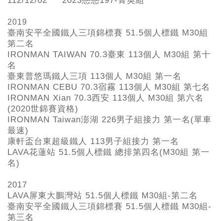
112/12/02
2023戀戀197-菁英組
2019
臺南安平全國鐵人三項錦標賽
51.5
個人標鐵
M30組
第二名
IRONMAN TAIWAN 70.3
臺東
113
個人
M30組 第十
名
臺東普悠瑪鐵人三項
113
個人
M30組 第一名
IRONMAN CEBU 70.3
宿霧
113
個人
M30組 第七名
IRONMAN Xian 70.3
西安
113
個人
M30組 第六名
(2020世錦賽資格)
IRONMAN Taiwan
澎湖
226
男子組接力
第一名(
單車
最速)
康軒盃台東超級鐵人
113
男子組接力
第一名
LAVA
花蓮站
51.5
個人標鐵
總排第四名(M30組 第一
名)
2017
LAVA屏東大鵬灣站 51.5個人標鐵 M30組-第二名
臺南安平全國鐵人三項錦標賽 51.5個人標鐵 M30組-
第三名