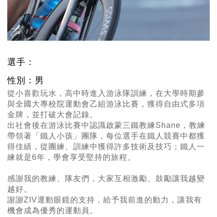
選手：
性別：男
從小喜歡玩水，高中時進入游泳隊訓練，在大學時期參
與全國大專校院運動會乙組游泳比賽，獲得自由式多項
金牌，並打破大會記錄。
出社會後在游泳比賽中認識啟蒙三鐵教練Shane，教練
帶領著「鐵人小孩」團隊，每位選手在鐵人競賽中都獲
得佳績，從團練、訓練中獲得許多技術及技巧；鐵人一
練就是6年，學會享受堅持的旅程。
感謝我的教練、隊友們，大家互相激勵、鼓勵讓我越變
越好。
謝謝ZIV運動眼鏡的支持，給予我前進的動力，讓我有
機會成為優秀的運動員。