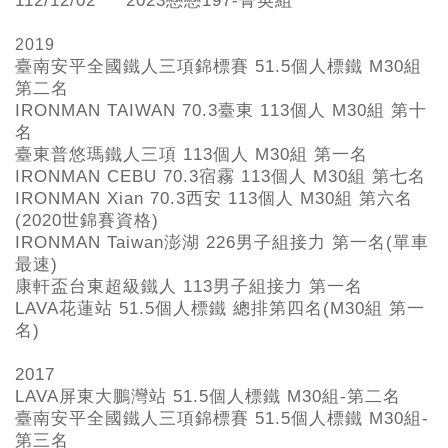
112/12/02
2023戀戀197-菁英組
2019
臺南安平全國鐵人三項錦標賽
51.5
個人標鐵
M30組
第二名
IRONMAN TAIWAN 70.3
臺東
113
個人
M30組 第十
名
臺東普悠瑪鐵人三項
113
個人
M30組 第一名
IRONMAN CEBU 70.3
宿霧
113
個人
M30組 第七名
IRONMAN Xian 70.3
西安
113
個人
M30組 第六名
(2020世錦賽資格)
IRONMAN Taiwan
澎湖
226
男子組接力
第一名(
單車
最速)
康軒盃台東超級鐵人
113
男子組接力
第一名
LAVA
花蓮站
51.5
個人標鐵
總排第四名(M30組 第一
名)
2017
LAVA屏東大鵬灣站 51.5個人標鐵 M30組-第二名
臺南安平全國鐵人三項錦標賽 51.5個人標鐵 M30組-
第三名