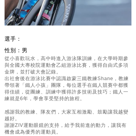
選手：
性別：男
從小喜歡玩水，高中時進入游泳隊訓練，在大學時期參
與全國大專校院運動會乙組游泳比賽，獲得自由式多項
金牌，並打破大會記錄。
出社會後在游泳比賽中認識啟蒙三鐵教練Shane，教練
帶領著「鐵人小孩」團隊，每位選手在鐵人競賽中都獲
得佳績，從團練、訓練中獲得許多技術及技巧；鐵人一
練就是6年，學會享受堅持的旅程。
感謝我的教練、隊友們，大家互相激勵、鼓勵讓我越變
越好。
謝謝ZIV運動眼鏡的支持，給予我前進的動力，讓我有
機會成為優秀的運動員。