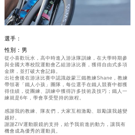
選手：
性別：男
從小喜歡玩水，高中時進入游泳隊訓練，在大學時期參
與全國大專校院運動會乙組游泳比賽，獲得自由式多項
金牌，並打破大會記錄。
出社會後在游泳比賽中認識啟蒙三鐵教練Shane，教練
帶領著「鐵人小孩」團隊，每位選手在鐵人競賽中都獲
得佳績，從團練、訓練中獲得許多技術及技巧；鐵人一
練就是6年，學會享受堅持的旅程。
感謝我的教練、隊友們，大家互相激勵、鼓勵讓我越變
越好。
謝謝ZIV運動眼鏡的支持，給予我前進的動力，讓我有
機會成為優秀的運動員。