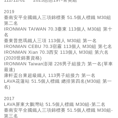
112/12/02
2023戀戀197-菁英組
2019
臺南安平全國鐵人三項錦標賽
51.5
個人標鐵
M30組
第二名
IRONMAN TAIWAN 70.3
臺東
113
個人
M30組 第十
名
臺東普悠瑪鐵人三項
113
個人
M30組 第一名
IRONMAN CEBU 70.3
宿霧
113
個人
M30組 第七名
IRONMAN Xian 70.3
西安
113
個人
M30組 第六名
(2020世錦賽資格)
IRONMAN Taiwan
澎湖
226
男子組接力
第一名(
單車
最速)
康軒盃台東超級鐵人
113
男子組接力
第一名
LAVA
花蓮站
51.5
個人標鐵
總排第四名(M30組 第一
名)
2017
LAVA屏東大鵬灣站 51.5個人標鐵 M30組-第二名
臺南安平全國鐵人三項錦標賽 51.5個人標鐵 M30組-
第三名