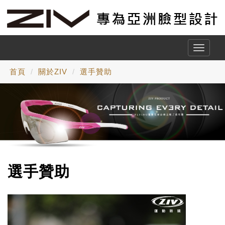
Toggle
naviga
首頁
關於ZIV
選手贊助
選手贊助