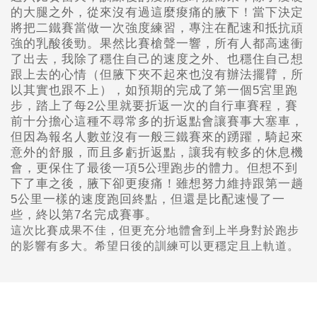
的大腿之外，從來沒有過這麼痠痛的腋下！當下決定
將把二鐵賽當做一次強度練習，專注在配速和抵抗頑
強的乳酸後勁。果然比賽槍聲一響，所有人都高速衝
了出去，我除了穩住自己的速度之外、也穩住自己想
跟上去的心情（但腋下夾不起來也沒有辦法擺臂，所
以其實也跟不上），如預期的完成了第一個
5
宮里跑
步，踏上了每
2
公里就要折返一次的自行車賽程，賽
前十分擔心這種不尋常多的折返點會讓賽事大塞車，
但因為報名人數並沒有一般三鐵賽來的踴躍，騎起來
意外的舒服，而且多虧折返點，讓我有較多的休息機
會，更保住了最後一項
5
公理跑步的體力。但想不到
下了車之後，腋下卻更痠痛！雖想努力維持跟第一趟
5
公里一樣的速度跑回終點，但還是比配速慢了一
些，終以第
7
名完成賽事。
這次比賽成果不佳，但更充分地體會到上半身對於跑步
的影響有多大。希望日後的訓練可以更穩定且上軌道。