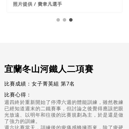
照片提供 / 費聿凡選手
宜蘭冬山河鐵人二項賽
比賽成績：女子菁英組 第7名
比賽心得：
週四終於重新開始了停滯六週的體能訓練，雖然教練
已經知道週末的二鐵賽事，但討論之後覺得應該把眼
光放遠、以明年和往後的比賽規劃為主，於是還是做
了強力的訓練。
週六比賽當天，訓練後的痠痛感蜂擁而來，除了痠硬