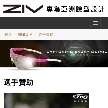
Toggle
naviga
首頁
關於ZIV
選手贊助
選手贊助