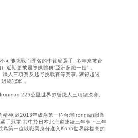
向不可能挑戰而聞名的李筱瑜選手; 多年來被台
, 近期更被國際媒體稱“亞洲超鐵一姐” 。
賽、鐵人三項賽及越野挑戰賽等賽事, 獲得超過
女子組總冠軍 。
ronman 226公里世界超級鐵人三項總決賽,
,於2013年成為第一位台灣Ironman職業
子職業選手冠軍,其中於日本北海道連續三年奪下三年
成為第一位以職業身分進入Kona世界錦標賽的