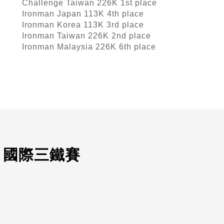
Challenge Taiwan 226K 1st place
Ironman Japan 113K 4th place
Ironman Korea 113K 3rd place
Ironman Taiwan 226K 2nd place
Ironman Malaysia 226K 6th place
.3 國際三鐵賽