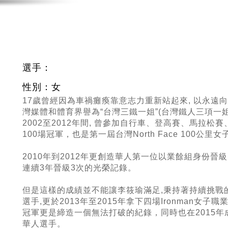
選手：
性別：女
17歲曾經因為車禍癱瘓靠意志力重新站起來, 以永遠
灣媒體和體育界譽為“台灣三鐵一姐”(台灣鐵人三項一姐)
2002至2012年間, 曾參加自行車、登高賽、馬拉松
100場冠軍，也是第一屆台灣North Face 100公里
2010年到2012年更創造華人第一位以業餘組身份晉級I
連續3年晉級3次的光榮記錄。
但是這樣的成績並不能讓李筱瑜滿足,秉持著持續挑戰的精神
選手,更於2013年至2015年拿下四場Ironman女
冠軍更是締造一個無法打破的紀錄，同時也在2015年
華人選手。