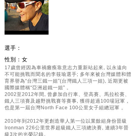
選手：
性別：女
17歲曾經因為車禍癱瘓靠意志力重新站起來, 以永遠向
不可能挑戰而聞名的李筱瑜選手; 多年來被台灣媒體和體
育界譽為“台灣三鐵一姐”(台灣鐵人三項一姐), 近期更被
國際媒體稱“亞洲超鐵一姐” 。
2002至2012年間, 曾參加自行車、登高賽、馬拉松賽、
鐵人三項賽及越野挑戰賽等賽事, 獲得超過100場冠軍，
也是第一屆台灣North Face 100公里女子組總冠軍 。
2010年到2012年更創造華人第一位以業餘組身份晉級
Ironman 226公里世界超級鐵人三項總決賽, 連續3年晉
級3次的光榮記錄。