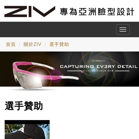
Toggle
naviga
首頁
關於ZIV
選手贊助
選手贊助