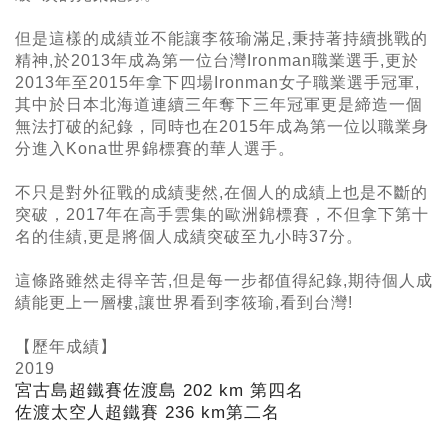
但是這樣的成績並不能讓李筱瑜滿足,秉持著持續挑戰的
精神,於2013年成為第一位台灣Ironman職業選手,更於
2013年至2015年拿下四場Ironman女子職業選手冠軍,
其中於日本北海道連續三年奪下三年冠軍更是締造一個
無法打破的紀錄，同時也在2015年成為第一位以職業身
分進入Kona世界錦標賽的華人選手。
不只是對外征戰的成績斐然,在個人的成績上也是不斷的
突破，2017年在高手雲集的歐洲錦標賽，不但拿下第十
名的佳績,更是將個人成績突破至九小時37分。
這條路雖然走得辛苦,但是每一步都值得紀錄,期待個人成
績能更上一層樓,讓世界看到李筱瑜,看到台灣!
【歷年成績】
2019
宮古島超鐵賽佐渡島 202 km
第四名
佐渡太空人超鐵賽 236 km
第二名