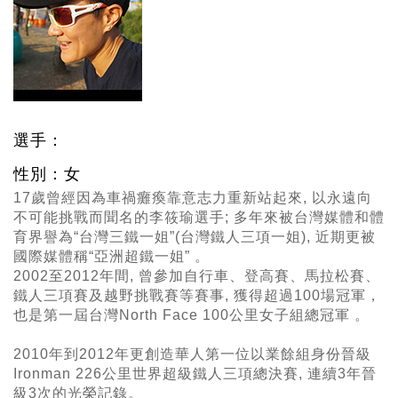
選手：
性別：女
17歲曾經因為車禍癱瘓靠意志力重新站起來, 以永遠向
不可能挑戰而聞名的李筱瑜選手; 多年來被台灣媒體和體
育界譽為“台灣三鐵一姐”(台灣鐵人三項一姐), 近期更被
國際媒體稱“亞洲超鐵一姐” 。
2002至2012年間, 曾參加自行車、登高賽、馬拉松賽、
鐵人三項賽及越野挑戰賽等賽事, 獲得超過100場冠軍，
也是第一屆台灣North Face 100公里女子組總冠軍 。
2010年到2012年更創造華人第一位以業餘組身份晉級
Ironman 226公里世界超級鐵人三項總決賽, 連續3年晉
級3次的光榮記錄。