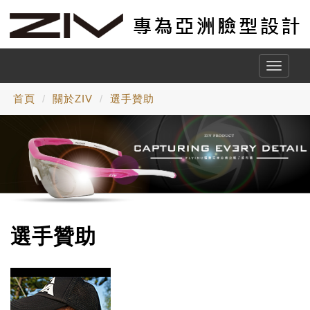
Toggle
naviga
首頁
關於ZIV
選手贊助
選手贊助