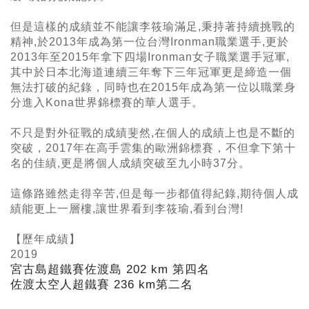
但是這樣的成績並不能讓李筱瑜滿足,秉持著持續挑戰的
精神,於2013年成為第一位台灣Ironman職業選手,更於
2013年至2015年拿下四場Ironman女子職業選手冠軍,
其中於日本北海道連續三年奪下三年冠軍更是締造一個
無法打破的紀錄，同時也在2015年成為第一位以職業身
分進入Kona世界錦標賽的華人選手。
不只是對外征戰的成績斐然,在個人的成績上也是不斷的
突破，2017年在高手雲集的歐洲錦標賽，不但拿下第十
名的佳績,更是將個人成績突破至九小時37分。
這條路雖然走得辛苦,但是每一步都值得紀錄,期待個人成
績能更上一層樓,讓世界看到李筱瑜,看到台灣!
【歷年成績】
2019
宮古島超鐵賽佐渡島 202 km
第四名
佐渡太空人超鐵賽 236 km
第二名