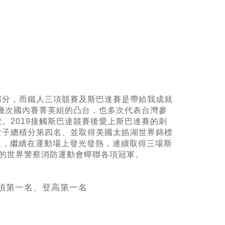
部分，而鐵人三項競賽及斯巴達賽是帶給我成就
幾次國內賽菁英組的凸台，也多次代表台灣參
號。
2019
接觸斯巴達競賽後愛上斯巴達賽的刺
女子總積分第四名、並取得美國太皓湖世界錦標
後，繼續在運動場上發光發熱，連續取得三場斯
的世界警察消防運動會蟬聯各項冠軍。
三項第一名、登高第一名