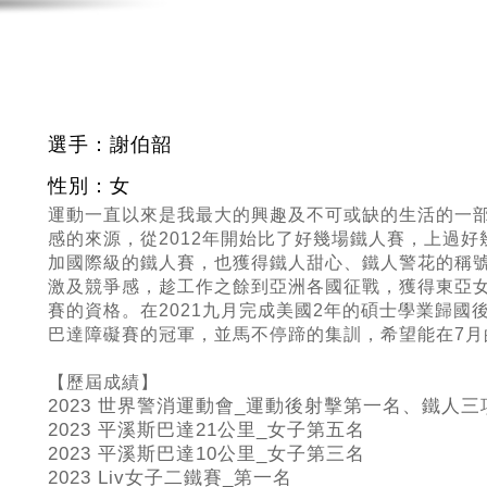
選手：謝伯韶
性別：女
運動一直以來是我最大的興趣及不可或缺的生活的一
感的來源，從
2012
年開始比了好幾場鐵人賽，上過好
加國際級的鐵人賽，也獲得鐵人甜心、鐵人警花的稱
激及競爭感，趁工作之餘到亞洲各國征戰，獲得東亞
賽的資格。在
2021
九月完成美國
2
年的碩士學業歸國
巴達障礙賽的冠軍，並馬不停蹄的集訓，希望能在
7
月
【歷屆成績】
2023 世界警消運動會_運動後射擊第一名、鐵人
2023 平溪斯巴達21公里_女子第五名
2023 平溪斯巴達10公里_女子第三名
2023 Liv女子二鐵賽_第一名