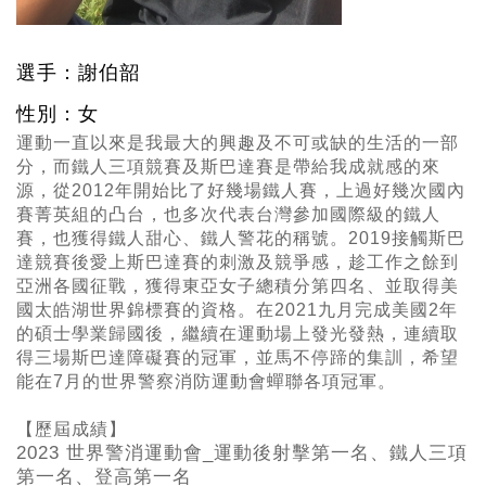
選手：謝伯韶
性別：女
運動一直以來是我最大的興趣及不可或缺的生活的一部
分，而鐵人三項競賽及斯巴達賽是帶給我成就感的來
源，從
2012
年開始比了好幾場鐵人賽，上過好幾次國內
賽菁英組的凸台，也多次代表台灣參加國際級的鐵人
賽，也獲得鐵人甜心、鐵人警花的稱號。
2019
接觸斯巴
達競賽後愛上斯巴達賽的刺激及競爭感，趁工作之餘到
亞洲各國征戰，獲得東亞女子總積分第四名、並取得美
國太皓湖世界錦標賽的資格。在
2021
九月完成美國
2
年
的碩士學業歸國後，繼續在運動場上發光發熱，連續取
得三場斯巴達障礙賽的冠軍，並馬不停蹄的集訓，希望
能在
7
月的世界警察消防運動會蟬聯各項冠軍。
【歷屆成績】
2023 世界警消運動會_運動後射擊第一名、鐵人三項
第一名、登高第一名