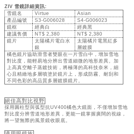
ZIV
雪鏡詳細資訊:
雪鏡名
Virtue
Asian
產品編號
S3-G006028
S4-G006023
鏡框
經典白
經典黑
建議售價
NT$ 2,380
NT$ 2,380
鏡片
太陽橘片電白水
太陽橘片電黑紅多
銀
層鍍膜
橘色鏡片協助滑雪者雙眼在一片雪白中，增加雪地
對比度，能輕易地分辨出雪道細微的地形差異。加
上高真空離子蒸鍍技術，將極薄的高科技奈米，細
心且精緻地多層噴塗於鏡片上，形成防霧、耐刮和
不同色彩的高品質多層鍍膜鏡片。
絕佳高對比視野
採用
圓柱型與弧型抗UV400
橘色
大鏡面，不僅增加雪地
對比度分辨雪道地形差異，更能
一鏡掌握廣闊的視線，
將一望無際的風景鏡收眼底。
適用眼鏡族