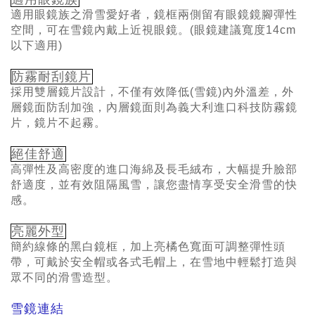
適用眼鏡族之滑雪愛好者，鏡框兩側留有眼鏡鏡腳彈性
空間，可在雪鏡內戴上近視眼鏡。(眼鏡建議寬度14cm
以下適用)
防霧耐刮鏡片
採用雙層鏡片設計，不僅有效降低(雪鏡)內外溫差，外
層鏡面防刮加強，內層鏡面則為義大利進口科技防霧鏡
片，鏡片不起霧。
絕佳舒適
高彈性及高密度的進口海綿及長毛絨布，大幅提升臉部
舒適度，並有效阻隔風雪，讓您盡情享受安全滑雪的快
感。
亮麗外型
簡約線條的黑白鏡框，加上亮橘色寬面可調整彈性頭
帶，可戴於安全帽或各式毛帽上，在雪地中輕鬆打造與
眾不同的滑雪造型。
雪鏡連結