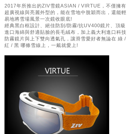
2017年所推出的
ZIV雪鏡ASIAN / VIRTUE，不僅
擁有
超廣視線與亮麗外型的，能在雪地中脫穎而出，還能輕
易地將雪場風景一次鏡收眼底!
經典黑白框設計、絕佳防刮/防霧/抗UV400鏡片、頂級
進口海綿與舒適貼臉的長毛絨布，加上義大利進口科技
防霧鏡片與上下雙向透氣孔，讓滑雪愛好者無論在 綠 /
紅 / 黑 哪條雪線上，一戴就愛上!