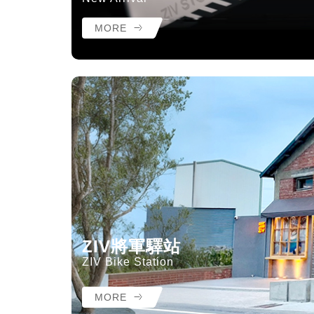
MORE
ZIV將軍驛站
ZIV Bike Station
MORE