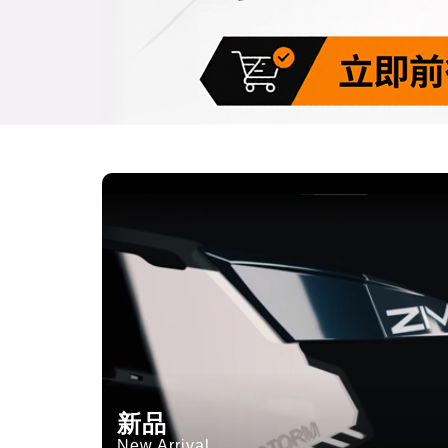
新品
New Arrival