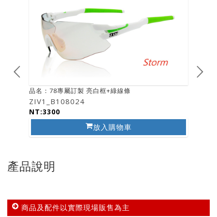
品名：78專屬訂製 亮白框+綠線條
品名：7
ZIV1_B108024
ZIV1_
NT:3300
NT:33
放入購物車
產品說明
商品及配件以實際現場販售為主