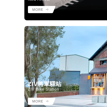
MORE
ZIV將軍驛站
ZIV Bike Station
MORE