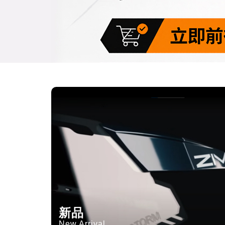
新品
New Arrival