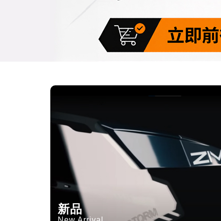
新品
New Arrival