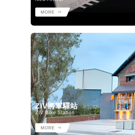
MORE
ZIV將軍驛站
ZIV Bike Station
MORE