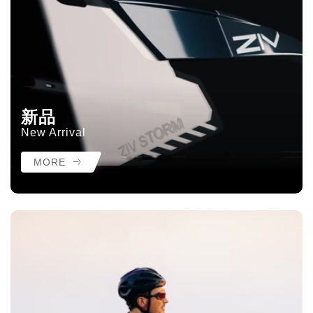
新品
New Arrival
MORE