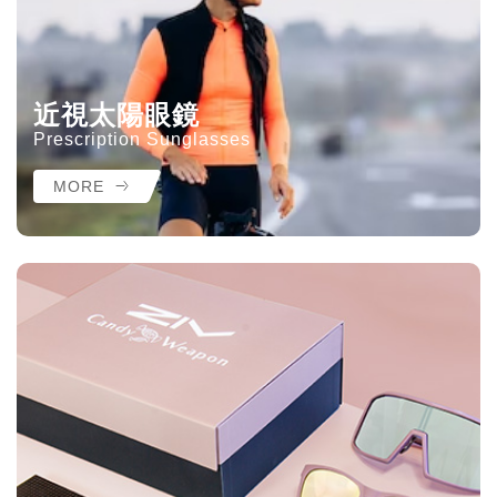
近視太陽眼鏡
Prescription Sunglasses
MORE