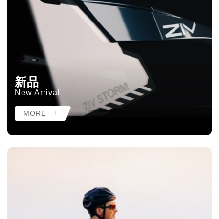
新品
New Arrival
MORE