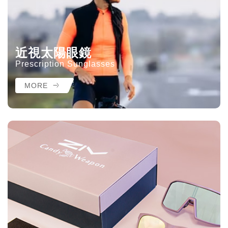
近視太陽眼鏡
Prescription Sunglasses
MORE