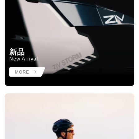
新品
New Arrival
MORE