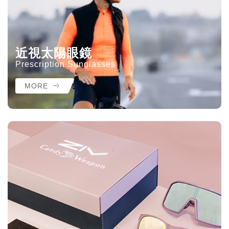
近視太陽眼鏡
Prescription Sunglasses
MORE