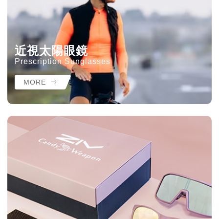
近視太陽眼鏡
Prescription Sunglasses
MORE