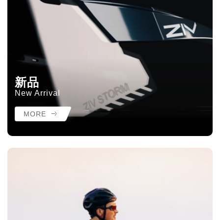
新品
New Arrival
MORE