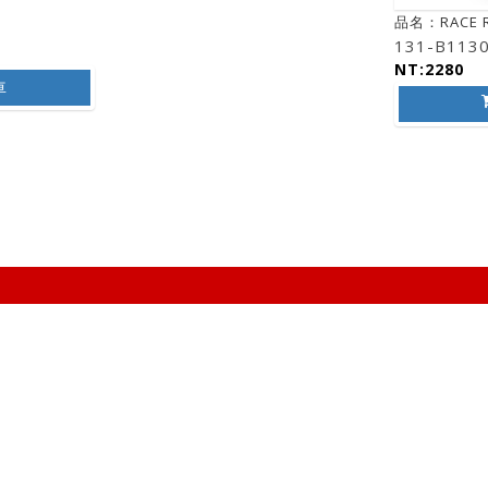
品名：RACE 
131-B113
NT:2280
車