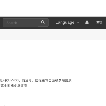
Language
0
 亮白框+抗UV400、防油汙、防撞茶電全面橘多層鍍膜
茶電全面橘多層鍍膜