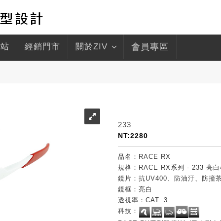
驛站
經銷門市
關於ZIV
會員專區
233
NT:2280
品名：RACE RX
規格：RACE RX系列 - 233
鏡片：抗UV400、防油汙、防撞
鏡框：亮白
透視率：CAT. 3
科技：