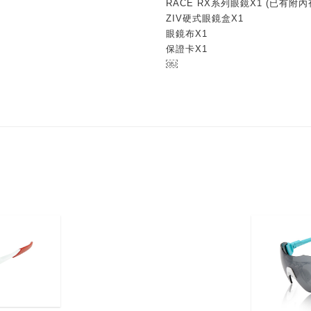
RACE RX系列眼鏡X1 (已有附內
ZIV硬式眼鏡盒X1
眼鏡布X1
保證卡X1
￼