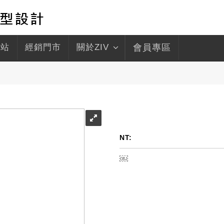
驛站
經銷門市
關於ZIV
會員專區
NT:
￼