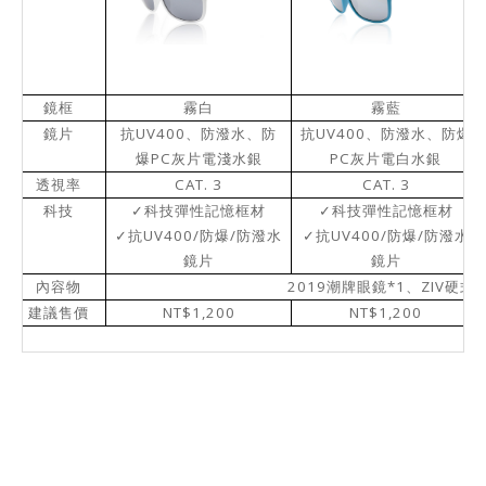
鏡框
霧白
霧藍
UV400
UV400
鏡片
抗
、防潑水、防
抗
、防潑水、防爆
PC
PC
爆
灰片電淺水銀
灰片電白水銀
CAT. 3
CAT. 3
透視率
科技
✓
科技彈性記憶框材
✓
科技彈性記憶框材
UV400/
/
UV400/
/
✓
抗
防爆
防潑水
✓
抗
防爆
防潑水
鏡片
鏡片
2019
*1
ZIV
內容物
潮牌眼鏡
、
硬式
NT$1,200
NT$1,200
建議售價