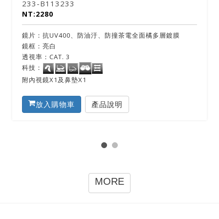
131-B113046
NT:2280
鍍膜
鏡片：抗UV400、防油汙、防撞PC灰片電白水銀多層
鏡框：亮藍
透視率：CAT. 3
科技：
附內視鏡X1及鼻墊X1
放入購物車
產品說明
MORE