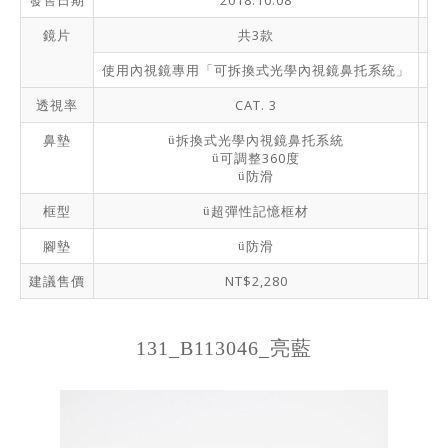
鏡片
共3款
使用內視鏡專用「可拆換式光學內視鏡鼻托系統」
無
透視率
CAT. 3
鼻墊
拆換式光學內視鏡鼻托系統
ü
可調整360度
ü
防滑
ü
框型
超彈性記憶框材
ü
腳墊
防滑
ü
建議售價
NT$2,280
131_B113046_亮藍