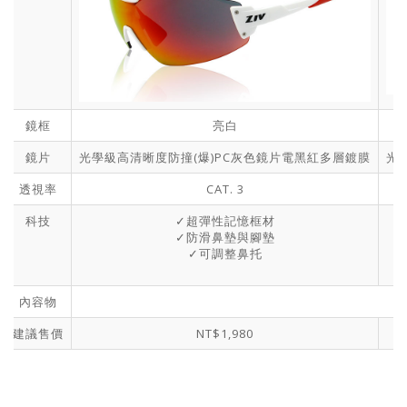
鏡框
亮白
鏡片
光學級高清晰度防撞(爆)PC灰色鏡片電黑紅多層鍍膜
光
透視率
CAT. 3
科技
✓超彈性記憶框材
✓防滑鼻墊與腳墊
✓可調整鼻托
內容物
建議售價
NT$1,980