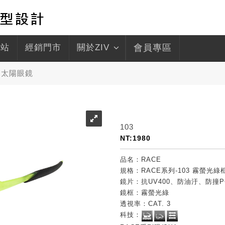
驛站
經銷門市
關於ZIV
會員專區
動太陽眼鏡
103
NT:1980
品名：RACE
規格：RACE系列-103 霧螢光
鏡片：抗UV400、防油汙、防撞
鏡框：霧螢光綠
透視率：CAT. 3
科技：