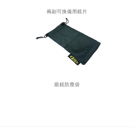
兩副可換備用鏡片
眼鏡防塵袋