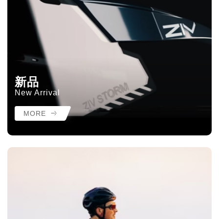
新品
New Arrival
MORE