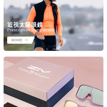
近視太陽眼鏡
Prescription Sunglasses
MORE