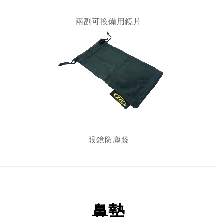
兩副可換備用鏡片
眼鏡防塵袋
鼻墊