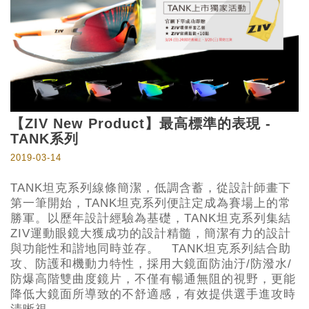
【ZIV New Product】最高標準的表現 -
TANK系列
2019-03-14
TANK坦克系列線條簡潔，低調含蓄，從設計師畫下
第一筆開始，TANK坦克系列便註定成為賽場上的常
勝軍。以歷年設計經驗為基礎，TANK坦克系列集結
ZIV運動眼鏡大獲成功的設計精髓，簡潔有力的設計
與功能性和諧地同時並存。 TANK坦克系列結合助
攻、防護和機動力特性，採用大鏡面防油汙/防潑水/
防爆高階雙曲度鏡片，不僅有暢通無阻的視野，更能
降低大鏡面所導致的不舒適感，有效提供選手進攻時