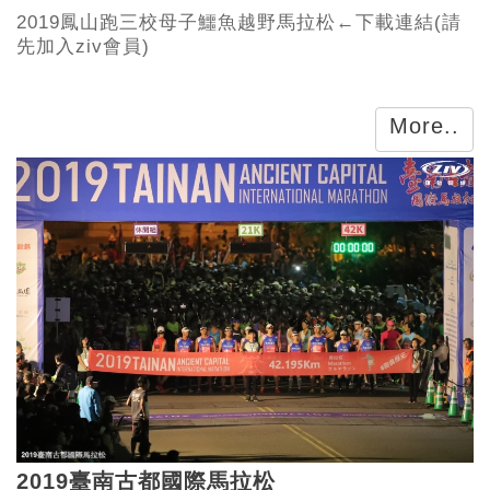
2019鳳山跑三校母子鱷魚越野馬拉松←下載連結(請
先加入ziv會員)
More..
2019臺南古都國際馬拉松