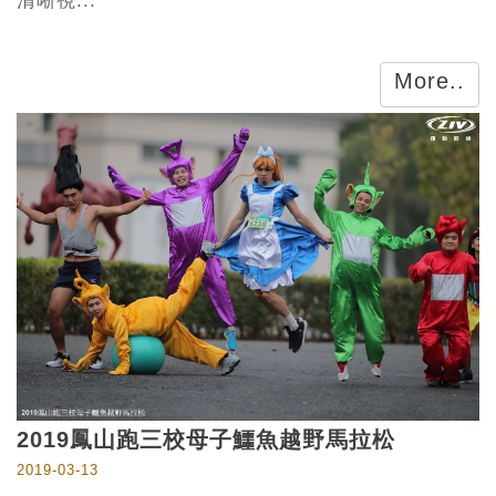
清晰視...
More..
2019鳳山跑三校母子鱷魚越野馬拉松
2019-03-13