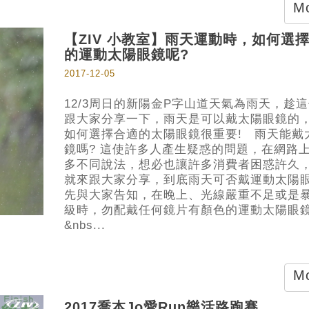
Mo
【ZIV 小教室】雨天運動時，如何選
的運動太陽眼鏡呢?
2017-12-05
12/3周日的新陽金P字山道天氣為雨天，趁
跟大家分享一下，雨天是可以戴太陽眼鏡的
如何選擇合適的太陽眼鏡很重要! 雨天能戴
鏡嗎? 這使許多人產生疑惑的問題，在網路
多不同說法，想必也讓許多消費者困惑許久
就來跟大家分享，到底雨天可否戴運動太陽
先與大家告知，在晚上、光線嚴重不足或是
級時，勿配戴任何鏡片有顏色的運動太陽眼
&nbs...
Mo
2017喬本Jo愛Run樂活路跑賽