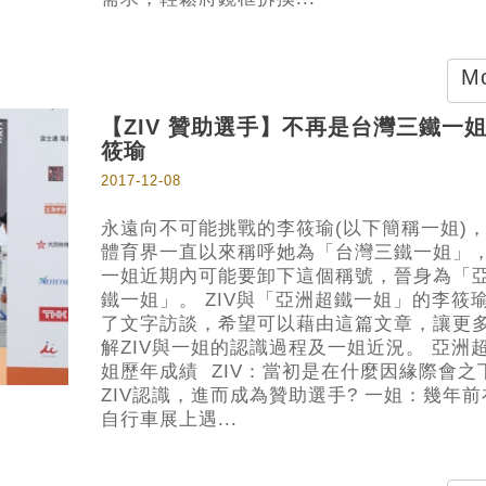
Mo
​【ZIV 贊助選手】不再是台灣三鐵一
筱瑜
2017-12-08
永遠向不可能挑戰的李筱瑜(以下簡稱一姐)
體育界一直以來稱呼她為「台灣三鐵一姐」
一姐近期內可能要卸下這個稱號，晉身為「
鐵一姐」。 ZIV與「亞洲超鐵一姐」的李筱
了文字訪談，希望可以藉由這篇文章，讓更
解ZIV與一姐的認識過程及一姐近況。 亞洲
姐歷年成績 ZIV：當初是在什麼因緣際會之
ZIV認識，進而成為贊助選手? 一姐：幾年
自行車展上遇...