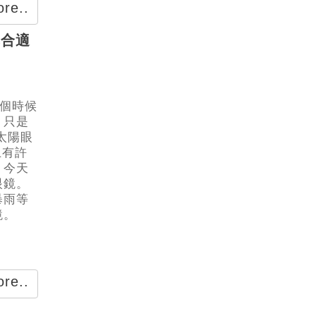
re..
擇合適
這個時候
，只是
太陽眼
上有許
，今天
眼鏡。
暴雨等
鏡。
re..