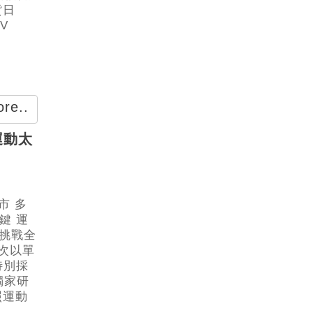
貨日
V
re..
 運動太
市 多
鍵 運
次挑戰全
首次以單
特別採
獨家研
照運動