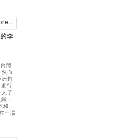
re..
姐的李
，台灣
，然而
亞洲超
瑜進行
多人了
超鐵一
下和
前在一場