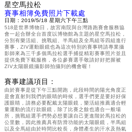
星空馬拉松
賽事相簿免費照片下載處
日期：2019/5/18 星期六下午三點
518是世界博物日，故宮南院與台灣路跑賽會服務協
會一起合辦全台首度以博物館為主題的星空馬拉松，
分別有樂活組、挑戰組、半馬組及全馬組等四組進行
賽事，ZIV運動眼鏡也為這次特別的賽事聘請專業攝
影師來為三千多個馬拉松選手捕捉精彩賽事照片並且
提供免費下載服務，各位參賽選手敬請好好把握被
ZIV太陽眼鏡攝影師拍攝到的機會喔！
賽事建議項目：
由於賽事是從下午三點開跑，此段時間的陽光角度正
是會直射到我們的眼睛的時候，選手們更是要好好保
護眼睛，請務必要配戴太陽眼鏡，樂活組推薦適合輕
量運動的流行款眼鏡，除了比賽之餘也適合一般場
所，挑戰組選手們勢必想要讓自己更進階於馬拉松的
公里數，因此推薦具有防滑功能的太陽眼鏡，半馬組
以及全馬組由於時間比較長，身體產生的汗水及熱氣