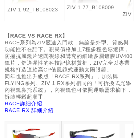
ZIV 1 77_B108009
ZIV 1 92_TB108023
ZIV 1
【RACE VS RACE RX】
RACE系列為ZIV競速入門款，無論是外型、質感與
功能性不在話下。親民價格加上7種多種色彩選擇，
防撞抗風鏡片遼闊視線和講究的細緻多層鍍膜UV400
鏡片，舒適彈性的科技記憶材質框，ZIV完全以專業
規格打造這款高CP值風鏡式運動太陽眼鏡。
同年也推出升級版「RACE RX系列」，加裝與
FLYING系列、ZIV 1 RX系列相同的「可拆換式光學
內視鏡鼻托系統」，內視鏡也可依照運動需求摘下，
拆裝輕鬆超順手。
RACE詳細介紹
RACE RX 詳細介紹