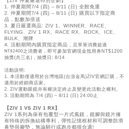
【ZIV 仲夏嚴選特別企劃】
1. 仲夏期間7/4 (四) – 8/11 (日) 全館免運
2. 仲夏期間7/4 (四) – 8/11 (日) 購買以下指定商
品，點數加倍送
3. 夏日嚴選商品: ZIV 1、WINNER、RACE、
FLYING、ZIV 1 RX、RACE RX、ROCK、ICE、
BULK、潮牌
4. 活動期間內購買指定商品，
且單筆消費超過
之消費者，即可參加官網現金抵用券
NT$1200
NT$2400
抽獎(共三名)
，抽獎日: 8/14
活動說明:
1. 本活動
僅適用於台灣地區
(
台澎金馬
)ZIV
官網訂購，不
適用於經銷商店家。
2. ZIV
運動眼鏡亦有權決定終止及變更此活動之權利。
3. 活動期間為
7/4 (四
) ~ 8/11 (日
) 24:00止
【ZIV 1 VS ZIV 1 RX】
ZIV 1系列為保有包覆型一片式風鏡，鏡腳與鏡片擁
有特殊的拆換結構專利，彈性記憶框材和可調整防滑
鼻墊與腳墊，無論騎行或跑步都很合適!