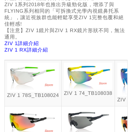
ZIV 1系列2018年也推出升級勁化版，增添了與
FLYING系列相同的「可拆換式光學內視鏡鼻托系
統」，讓近視族群也能輕鬆享受ZIV 1完整包覆和絕
佳輕感!
【注意】ZIV 1鏡片與ZIV 1 RX鏡片形狀不同，無法
通用。
ZIV 1詳細介紹
ZIV 1 RX詳細介紹
ZIV 1 74_TB108038
ZIV 1 78S_TB108024
ZIV 1