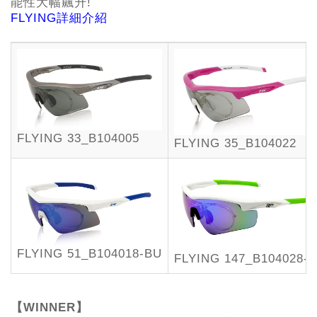
能性大幅飆升!
FLYING詳細介紹
FLYING 33_B104005
FLYING 35_B104022
FLYING 51_B104018-BU
FLYING 147_B104028-
【WINNER】