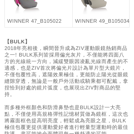
WINNER 47_B105022
WINNER 49_B105034
【BULK】
2018年亮相後，瞬間晉升成為ZIV運動眼鏡熱銷商品
之一! BULK系列皆採用偏光灰片，不僅能將四面八
方的光線統一方向，減緩雙眼因凌亂光線而產生的不
適感，也是ZIV首次將偏光片設計為單片型大鏡片，
不僅包覆性高，遮陽效果極佳，更能防止陽光從眼鏡
縫隙穿透，無論是一般戶外活動或騎乘都可配戴，拿
捏恰到好處的鏡片弧度，也展現出ZIV對商品的堅
持。
而多種外框顏色和防滑鼻墊也是BULK設計一大亮
點，不僅使用高規格彈性記憶材質做為鏡框，這次也
將霧面框色提高明亮度，輕鬆成為亮眼之星，BULK
極佳包覆更提供運動愛好者進行輕量型運動時的最佳
防護，盡可能地全面體現每一種舒適的可能。