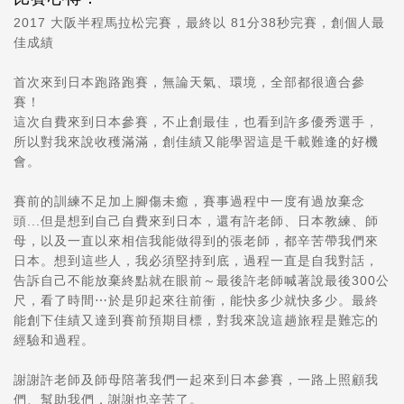
2017 大阪半程馬拉松完賽，最終以 81分38秒完賽，創個人最
佳成績
首次來到日本跑路跑賽，無論天氣、環境，全部都很適合參
賽！
這次自費來到日本參賽，不止創最佳，也看到許多優秀選手，
所以對我來說收穫滿滿，創佳績又能學習這是千載難逢的好機
會。
賽前的訓練不足加上腳傷未癒，賽事
過程中一度有過放棄念
頭
...但是想到自己自費來到日本，還有許老師、日本教練、師
母，以及一直以來相信我能做得到的張老師
，都辛苦帶我們來
日本。想到這些人，我
必須堅持到底，過程一直是自我對話，
告訴自己不能放棄終點就在眼前～最後許老師喊著說最後300公
尺，看了時間⋯於是卯起來往前衝，能快多少就快多少。最終
能創下佳績又達到賽前預期目標，對我來說這趟旅程是難忘的
經驗和過程。
謝謝許老師及師母陪著我們一起來到日本參賽，一路上照顧我
們、幫助我們，謝謝也辛苦了。