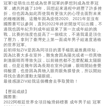
冠軍!從萌生出想成為世界冠軍的夢想到成為世界冠
軍，總共跨越了10年，回想起來過程中經歷了許多挫
折，但也因為如此而使我有更強大的心理去面對未來
的種種困難。這幾年因為疫情2020、2021年並沒有
國際賽可以參與，直到2022年終於開放可以出國，不
過我也因年紀升到成年組迎來了第一次成年組的挑
戰，比賽的強度也提高了一個檔次，不過我還是頂住
了壓力，拿到了臺灣史上第一面成年男子組速度過樁
的世界冠軍。
起初得知ZIV是因為同項目的選手楊凱崴推薦得知，
因為比賽大多在室外，難免會因為陽光或者一些異物
刺激眼睛而導致失誤，以前雖然都不怎麼配戴太陽眼
鏡，但是近幾年因為長期在室外訓練，眼睛開始會覺
得酸澀，也曾因為異物入眼而眼角膜發炎，所以開始
尋找合適的運動太陽眼鏡。
最後感謝ZIV給我這個機會去爭取贊助！
【歷屆成績】
國際賽:
2022阿根廷世界全項目輪滑錦標賽 成年男子組 冠軍