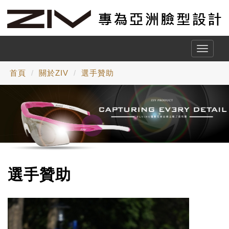
Toggle
naviga
首頁
關於ZIV
選手贊助
選手贊助