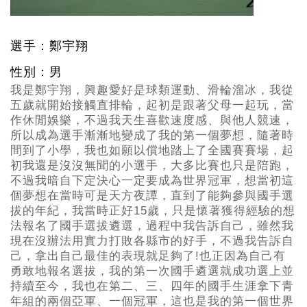
選手：鄭宇翔
性別：男
我是鄭宇翔，興趣愛好是球類運動、滑輪溜冰，我從
五歲就開始接觸直排輪，起初是跟著父母一起玩，當
作休閒娛樂，不過我天生喜歡速度感、與他人競速，
所以成為選手漸漸地變成了我的第一個夢想，隨著時
間到了小學，我也如願以償地踏上了全國賽賽場，起
初我還是沒沒無聞的小選手，大多比賽也只是陪跑，
不過我暗自下定決心一定要成為世界冠軍，想當初這
個夢想在當時可是天方夜譚，直到了能夠參與國手選
拔的年紀，我當時正好15歲，只是懷著獲得經驗的想
法報名了國手選拔遴選，過程中我告訴自己，雖然我
現在沒辦法用實力打敗各縣市的好手，不過我告訴自
己，拿出自己最佳的表現就足夠了!也正因為自己有
勇敢地報名選拔，我的第一次國手遴選就成功選上並
持續至今，我也在第二、三、四年的國手生涯拿下青
年組的兩個亞軍、一個冠軍，這也是我的第一個世界