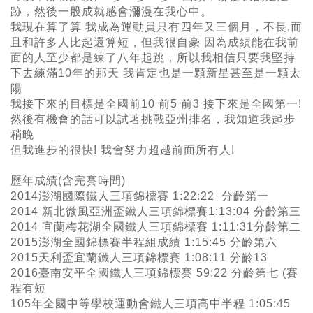
跡，然後一股成就感會瀰漫在我心中。
我現在算了算 我成為運動員只有四年又三個月，不長,而
且和許多人比起還算短，但我很自豪 因為成績能在我前
面的人至少都是練了八年起跳，所以我相信只要我堅持
下去練滿10年的那天 我肯定也是一顆新星甚至是一顆太
陽
我接下來的目標是全國前10 前5 前3 接下來是全國第一!
然後有機會的話可以試著挑戰亞州排名，我知道我起步
稍晚
但我進步的很快! 我會努力超越前面所有人!
歷年成績(含完賽時間)
2014澎湖國際鐵人三項錦標賽 1:22:22 分齡第一
2014 新北微風亞洲盃鐵人三項錦標賽1:13:04 分齡第三
2014 宜蘭梅花湖全國鐵人三項錦標賽 1:11:31分齡第二
2015澎湖全國錦標賽半程組成績 1:15:45 分齡第六
2015天利盃宜蘭鐵人三項錦標賽 1:08:11 分齡13
2016臺南安平全國鐵人三項錦標賽 59:22 分齡第七 (賽
程有短
105年全國中等學校運動會鐵人三項高中半程 1:05:45