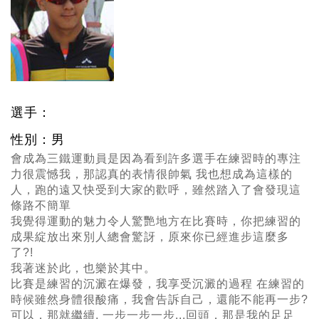
選手：
性別：男
會成為三鐵運動員是因為看到許多選手在練習時的專注
力很震憾我，那認真的表情很帥氣 我也想成為這樣的
人，跑的遠又快受到大家的歡呼，雖然踏入了會發現這
條路不簡單
我覺得運動的魅力令人驚艷地方在比賽時，你把練習的
成果綻放出來別人總會驚訝，原來你已經進步這麼多
了?!
我著迷於此，也樂於其中。
比賽是練習的沉澱在爆發，我享受沉澱的過程 在練習的
時候雖然身體很酸痛，我會告訴自己，還能不能再一步?
可以，那就繼續, 一步一步一步...回頭，那是我的足足