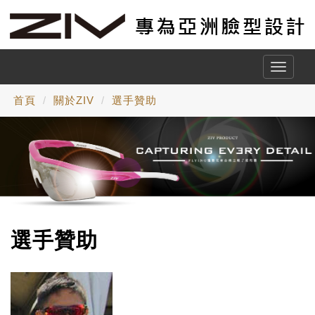
Toggle
naviga
首頁
關於ZIV
選手贊助
選手贊助