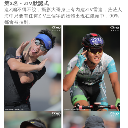
第3名 -
ZIV默認式
這Z編不得不說，攝影大哥身上有內建ZIV雷達，茫茫人
海中只要有任何ZIV三個字的物體出現在鏡頭中，90%
都會被拍到。