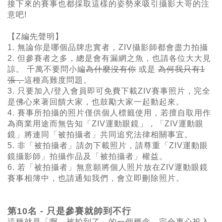
接下來的賽事也都採取這樣的姿勢來吸引攝影大哥的注
意吧!
【Z編先聲明】
1. 無論你是哪個品牌忠實者，ZIV攝影師都會盡力拍攝
2. 但參賽者之多，總是會有漏網之魚，也請各位大大見
諒。 千萬不要問小編
為什麼沒有你
或是
為何我只有1
張，
這種高難度問題。
3. 只要加入/登入會員即可
免費下載ZIV賽事照片，完全
是佛心來著回饋大家，也鼓勵大家一起動起來。
4. 賽事
所拍攝的照片僅供個人標籤使用，若擅自取用作
為商業用途而無告知「ZIV運動眼鏡」
，
「ZIV
運動眼
鏡」將連同「被拍攝者」共同追究法律相關事宜。
5. 非「被拍攝者」
請勿下載照片，請尊重
「ZIV
運動眼
鏡攝影師」
拍攝作品及「被拍攝者」權益。
6. 若「被拍攝者」
無意願將個人照片放在ZIV運動眼鏡
賽事相簿中，也請通知我們，會立即刪除照片。
第10名 - 只是參賽就帥到不行
這種就是「啊…被拍到了」的一個概念，完全專心投入