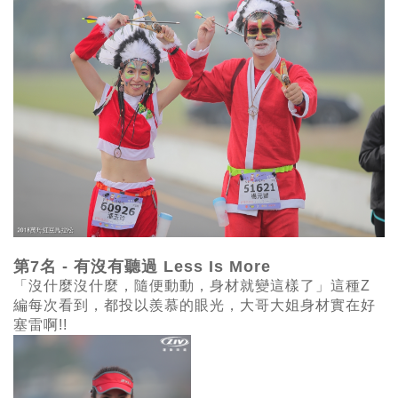
第7名 - 有沒有聽過 Less Is More
「沒什麼沒什麼，隨便動動，身材就變這樣了」這種Z
編每次看到，都投以羨慕的眼光，大哥大姐身材實在好
塞雷啊!!