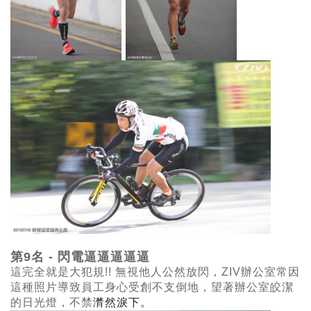
第9名 - 閃電逼逼逼逼逼
這完全就是大犯規!! 無視他人公然放閃，ZIV
辦公室常因
這種照片導致員工身心受創不支倒地，望著辦公室皎潔
的日光燈，不禁
潸然淚下。