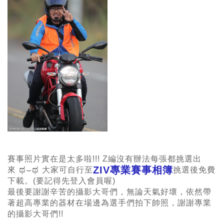
賽事照片實在是太多啦!!! Z編沒有辦法每張都挑選出
ZIV專業賽事相簿
ಥ⌣ಥ
來
大家可自行至
挑選後免費
下載。(要記得先登入會員喔)
最後要謝謝辛苦的攝影大哥們，無論天氣好壞，依然帶
著超高專業的器材在場邊為選手們拍下帥照，謝謝專業
的攝影大哥們!!