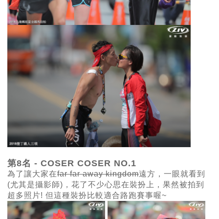
第8名 - COSER
COSER
NO.1
為了讓大家在
far far away kingdom
遠方，一眼就看到
(
尤其是攝影師)，花了不少心思在裝扮上，果然被拍到
超多照片! 但這種裝扮比較適合路跑賽事喔~