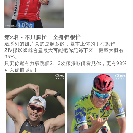
第2名 -
不只腳忙，全身都很忙
這系列的照片真的是超多的，基本上你的手有動作，
ZIV攝影師就會盡最大可能把你記錄下來，機率大概有
95%。
只要你還有力氣
跳個2、3
次
讓攝影師看見你，更有98%
可以被捕捉到!