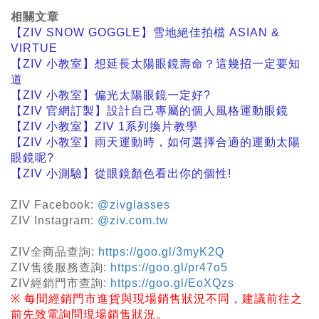
相關文章
【ZIV SNOW GOGGLE
】雪地絕佳拍檔 ASIAN &
VIRTUE
【ZIV
小教
室
】
想延長太陽眼鏡壽命？這幾招一定要知
道
【ZIV
小教室】偏光太陽眼鏡一定好?
【ZIV
官網訂製】設計自己專屬的個人風格運動眼
鏡
【ZIV
小教室】ZIV 1系列換片教
學
【ZIV
小教室】雨天運動時，如何選擇合適的運動太陽
眼鏡呢?
【ZIV
小測驗】從眼鏡顏色看出你的個性!
ZIV Facebook:
@zivglasses
ZIV Instagram:
@ziv.com.tw
ZIV
全商品查詢
:
https://goo.gl/3myK2Q
ZIV
售後服務查詢
:
https://goo.gl/pr47o5
ZIV
經銷門市查詢
:
https://goo.gl/EoXQzs
※ 每間經銷門市進貨與現場銷售狀況不同，建議前往之
前先致電詢問現場銷售狀況。