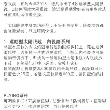
陽眼鏡，直到今年2018，總共推出了4款運動型太陽眼
鏡，2款休閒款太陽眼鏡，讓近視運動愛好者有更多款式
可依運動習慣來更換。
「太陽眼鏡本身為消耗品，不管有無使用，眼鏡功效都
會逐漸減弱，只是時間快慢」
1.
運動型太陽眼鏡 - 內視鏡系列
將配有度數的內視鏡固定於運動眼鏡鼻托上，藏在運動
眼鏡裡，適用於一片式運動眼鏡，可拆卸
內視鏡也可依
運動習慣拆下，即成為一般運動型太陽眼鏡 (內視鏡拆
下後，鼻墊要記得往下調整，會較舒適)。
建議配戴近視度數為600
度以內最為舒適，配鏡時可比
原度數少25度，若近視度數超過600度，請與配鏡師討
論。
FLYING
系列
可調整鼻托 / 可調整鏡腳 / 防滑鼻墊 /
防滑腳墊 / 鏡腳腳
套可更換 / 可依運動需求，自行變換鏡片