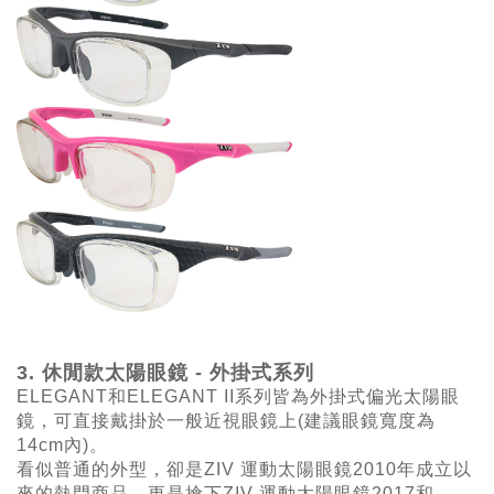
3. 休閒款太陽眼鏡 - 外掛式系列
ELEGANT
和ELEGANT II
系列皆為外掛式
偏光太陽眼
鏡，可直接戴掛於一般近視眼鏡上(建議眼鏡寬度為
14cm內)。
看似普通的外型，卻是
ZIV
運動太陽眼鏡
2010
年成立以
來的熱門商品，更是搶下
ZIV
運動太陽眼鏡
2017和