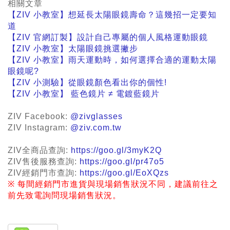
相關文章
【ZIV
小教室
】
想延長太陽眼鏡壽命？這幾招一定要知
道
【ZIV
官網訂製】設計自己專屬的個人風格運動眼鏡
【ZIV
小教室】太陽眼鏡挑選撇步
【ZIV
小教室】雨天運動時，如何選擇合適的運動太陽
眼鏡呢?
【ZIV
小測驗】從眼鏡顏色看出你的個性!
【ZIV
小教室】
藍色鏡片
≠
電鍍藍鏡片
ZIV Facebook:
@zivglasses
ZIV Instagram:
@ziv.com.tw
ZIV
全商品查詢:
https://goo.gl/3myK2Q
ZIV
售後服務查詢:
https://goo.gl/pr47o5
ZIV
經銷門市查詢:
https://goo.gl/EoXQzs
※ 每間經銷門市進貨與現場銷售狀況不同，建議前往之
前先致電詢問現場銷售狀況。