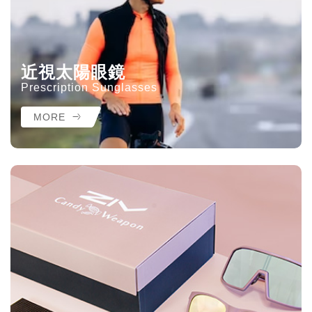
近視太陽眼鏡
Prescription Sunglasses
MORE