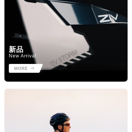
新品
New Arrival
MORE