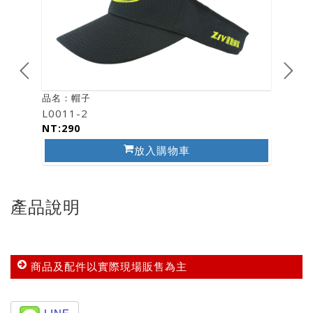
品名：帽子
品名：Z
L0011-2
L0038
NT:290
NT:49
放入購物車
產品說明
商品及配件以實際現場販售為主