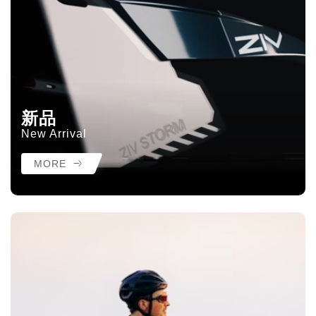
新品
New Arrival
MORE