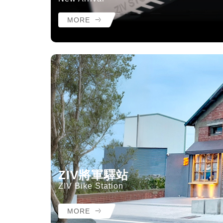
MORE
ZIV將軍驛站
ZIV Bike Station
MORE