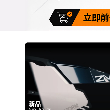
新品
New Arrival