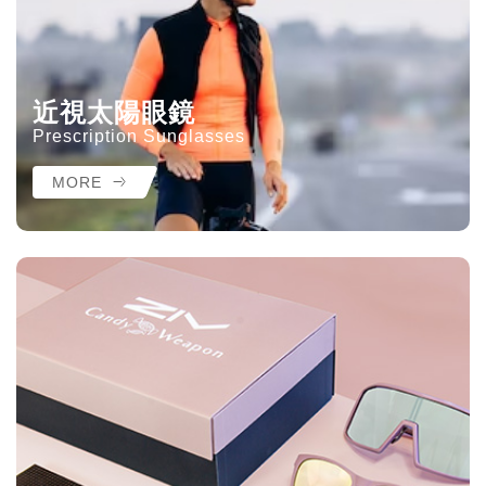
近視太陽眼鏡
Prescription Sunglasses
MORE