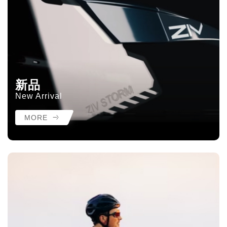
新品
New Arrival
MORE